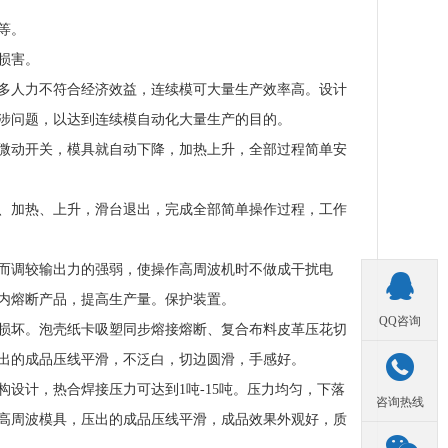
等。
损害。
多人力不符合经济效益，连续模可大量生产效率高。设计
涉问题，以达到连续模自动化大量生产的目的。
微动开关，模具就自动下降，加热上升，全部过程简单安
、加热、上升，滑台退出，完成全部简单操作过程，工作
而调较输出力的强弱，使操作高周波机时不做成干扰电

内熔断产品，提高生产量。保护装置。
QQ咨询
损坏。泡壳纸卡吸塑同步熔接熔断、复合布料皮革压花切
出的成品压线平滑，不泛白，切边圆滑，手感好。

设计，热合焊接压力可达到1吨-15吨。压力均匀，下落
咨询热线
高周波模具，压出的成品压线平滑，成品效果外观好，质
