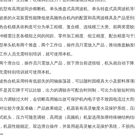
机型有高周波同步熔断机、单头推盘式高周波机、单头转盘式高周波机等
较差的火花装置性能降低使高频热合机内的配置和高周波模具及产品受到
热合机模具依构造可分为单工程模、复合模、连续模三大类。前两类需较
冲模需注意各模组之间的间距、零件加工精度、组立精度、配合精度与干
型单头机有两个推盘，两个工作位，操作员只需放入产品，推动推盘触发
工作人员无需特别培训，就可使用本机。
两个滑台位，操作员只需放入产品，按下滑台前进按钮，机头就自动下降
无需特别培训就可使用本机。
波热合机采用特有低损失的同轴振荡器，可以随时因模具大小及胶料厚薄
不是其它牌子可以比较，出力的调较亦可配合时间制，可出力在较短时间
出力调较过大时，会切断高周输出故可保护机内电子管不致因电流过大而
对位较方便及准确；产品效果稳定，机器装有高灵敏度火花保护系统，压
式机头，压力可随意调校，高周波（高频机）机架选用加厚特殊钢结构结构
，机器性能稳定。双边滑台操作，并装用超高灵敏火花保护系统，不损伤