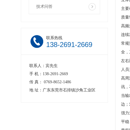
技术问答
主要
质量
高频
连续
联系热线
138-2691-2669
常规
全，
左右
联系人：宾先生
人员
手 机：138-2691-2669
高周
传 真： 0769-8652-1486
讯，
地 址：广东东莞市石排镇沙角工业区
当输
边；
强力
平稳