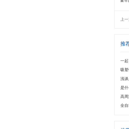
量牢
上一
推
一起
吸塑
浅谈
是什
高周
全自