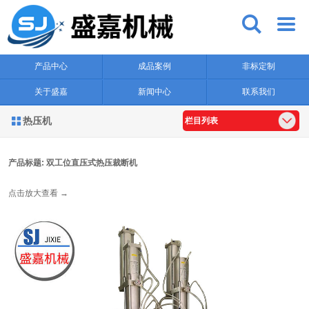


产品中心
成品案例
非标定制
关于盛嘉
新闻中心
联系我们
热压机

栏目列表
产品标题: 双工位直压式热压裁断机
点击放大查看 →