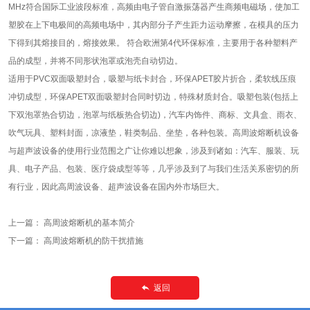
MHz符合国际工业波段标准，高频由电子管自激振荡器产生商频电磁场，使加工
塑胶在上下电极间的高频电场中，其内部分子产生距力运动摩擦，在模具的压力
下得到其熔接目的，熔接效果。 符合欧洲第4代环保标准，主要用于各种塑料产
品的成型，并将不同形状泡罩或泡壳自动切边。
适用于PVC双面吸塑封合，吸塑与纸卡封合，环保APET胶片折合，柔软线压痕
冲切成型，环保APET双面吸塑封合同时切边，特殊材质封合。吸塑包装(包括上
下双泡罩热合切边，泡罩与纸板热合切边)，汽车内饰件、商标、文具盒、雨衣、
吹气玩具、塑料封面，凉液垫，鞋类制品、坐垫，各种包装。高周波熔断机设备
与超声波设备的使用行业范围之广让你难以想象，涉及到诸如：汽车、服装、玩
具、电子产品、包装、医疗袋成型等等，几乎涉及到了与我们生活关系密切的所
有行业，因此高周波设备、超声波设备在国内外市场巨大。
上一篇：
高周波熔断机的基本简介
下一篇：
高周波熔断机的防干扰措施
返回
