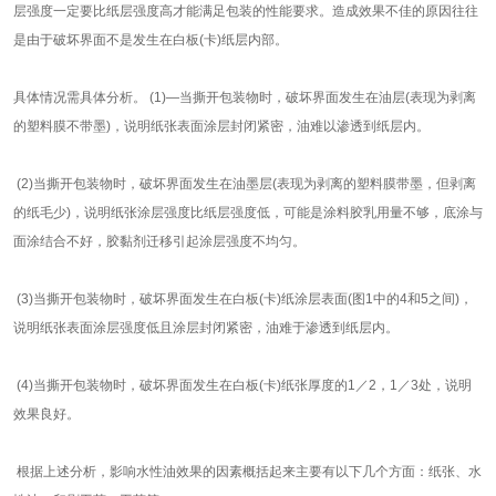
层强度一定要比纸层强度高才能满足包装的性能要求。造成效果不佳的原因往往
是由于破坏界面不是发生在白板(卡)纸层内部。
具体情况需具体分析。 (1)—当撕开包装物时，破坏界面发生在油层(表现为剥离
的塑料膜不带墨)，说明纸张表面涂层封闭紧密，油难以渗透到纸层内。
(2)当撕开包装物时，破坏界面发生在油墨层(表现为剥离的塑料膜带墨，但剥离
的纸毛少)，说明纸张涂层强度比纸层强度低，可能是涂料胶乳用量不够，底涂与
面涂结合不好，胶黏剂迁移引起涂层强度不均匀。
(3)当撕开包装物时，破坏界面发生在白板(卡)纸涂层表面(图1中的4和5之间)，
说明纸张表面涂层强度低且涂层封闭紧密，油难于渗透到纸层内。
(4)当撕开包装物时，破坏界面发生在白板(卡)纸张厚度的1／2，1／3处，说明
效果良好。
根据上述分析，影响水性油效果的因素概括起来主要有以下几个方面：纸张、水