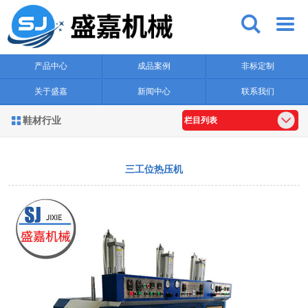


产品中心
成品案例
非标定制
关于盛嘉
新闻中心
联系我们
鞋材行业

栏目列表
三工位热压机